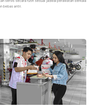
an servis secara rutin sesuai jadwal perawatan berkala
n bebas antri.