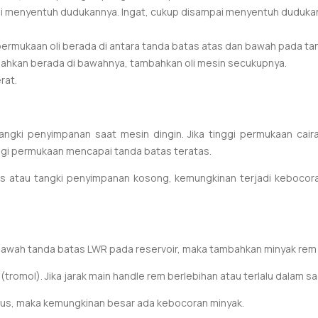
 menyentuh dudukannya. Ingat, cukup disampai menyentuh dudukan, t
 permukaan oli berada di antara tanda batas atas dan bawah pada ta
 bahkan berada di bawahnya, tambahkan oli mesin secukupnya.
rat.
tangki penyimpanan saat mesin dingin. Jika tinggi permukaan ca
nggi permukaan mencapai tanda batas teratas.
stis atau tangki penyimpanan kosong, kemungkinan terjadi keboco
i bawah tanda batas LWR pada reservoir, maka tambahkan minyak re
 (tromol).
Jika jarak main handle rem berlebihan atau terlalu dalam sa
agus, maka kemungkinan besar ada kebocoran minyak.