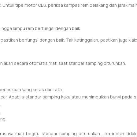
 Untuk tipe motor CBS, periksa kampas rem belakang dan jarak main
hingga lampu rem berfungsi dengan baik.
 pastikan berfungsi dengan baik.
Tak ketinggalan, pastikan juga kla
n akan secara otomatis mati saat standar samping diturunkan.
permukaan yang keras dan rata.
ar. Apabila standar samping kaku atau menimbulkan bunyi pada sa
.
.
ing.
rusnya mati begitu standar samping diturunkan. Jika mesin tida