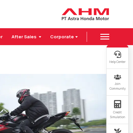
er
After Sales
Corporate
Help Center
Join
Community
Credit
Simulation