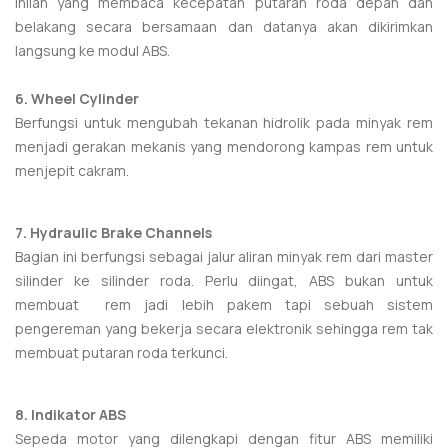
inilah yang membaca kecepatan putaran roda depan dan
belakang secara bersamaan dan datanya akan dikirimkan
langsung ke modul ABS.
6. Wheel
C
ylinder
Berfungsi untuk mengubah tekanan hidrolik pada minyak rem
menjadi gerakan mekanis yang mendorong kampas rem untuk
menjepit cakram.
7. Hydraulic
B
rake
C
hannels
Bagian ini berfungsi sebagai jalur aliran minyak rem dari master
silinder ke silinder roda. Perlu diingat, ABS bukan untuk
membuat rem jadi lebih pakem tapi sebuah sistem
pengereman yang bekerja secara elektronik sehingga rem tak
membuat putaran roda terkunci.
8. Indikator ABS
Sepeda motor yang dilengkapi dengan fitur ABS memiliki