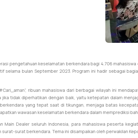
rasi pengetahuan keselamatan berkendara bagi 4.706 mahasiswa dari
raktif selama bulan September 2023. Program ini hadir sebagai ba
ari_aman”, ribuan mahasiswa dari berbagai wilayah ini mendapa
ya jika tidak diperhatikan dengan baik, yaitu ketepatan dalam m
an, berkendara yang tepat saat di tikungan, menjaga batas kecepa
dapatkan wawasan keselamatan berkendara dalam memprediksi bahay
an Main Dealer seluruh Indonesia, para mahasiswa peserta kegi
surat-surat berkendara. Tema ini disampaikan oleh perwakilan Kepoli