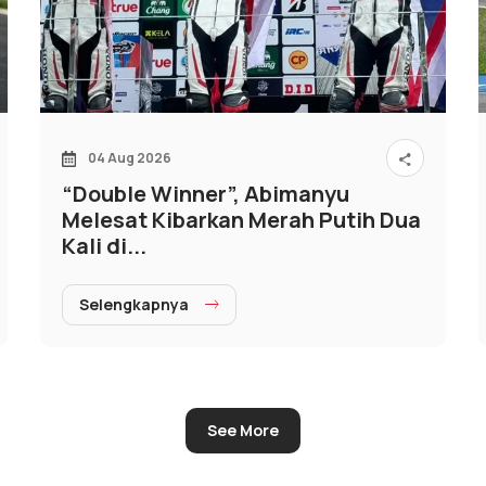
04 Aug 2026
“Double Winner”, Abimanyu
Melesat Kibarkan Merah Putih Dua
Kali di...
Selengkapnya
See More