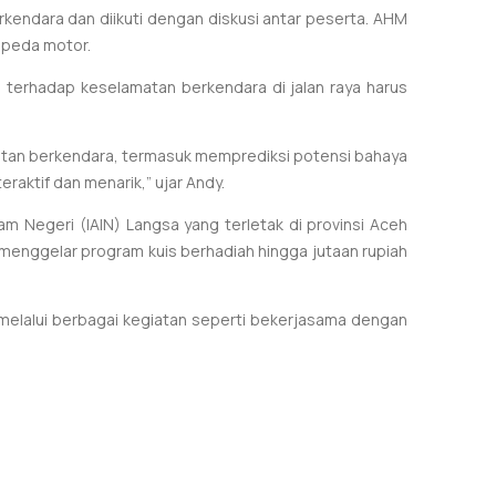
rkendara dan diikuti dengan diskusi antar peserta. AHM
epeda motor.
terhadap keselamatan berkendara di jalan raya harus
atan berkendara, termasuk memprediksi potensi bahaya
raktif dan menarik,” ujar Andy.
lam Negeri (IAIN) Langsa yang terletak di provinsi Aceh
 menggelar program kuis berhadiah hingga jutaan rupiah
elalui berbagai kegiatan seperti bekerjasama dengan