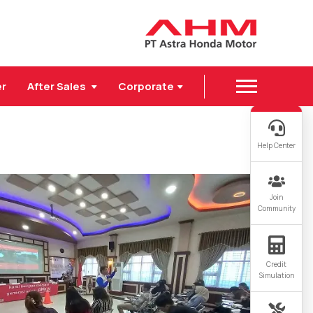
er
After Sales
Corporate
Help Center
Join
Community
Credit
Simulation