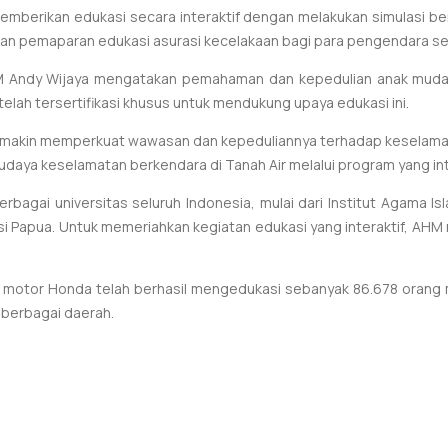
 memberikan edukasi secara interaktif dengan melakukan simulasi be
an pemaparan edukasi asurasi kecelakaan bagi para pengendara s
M Andy Wijaya mengatakan pemahaman dan kepedulian anak muda 
 telah tersertifikasi khusus untuk mendukung upaya edukasi ini.
 semakin memperkuat wawasan dan kepeduliannya terhadap keselam
udaya keselamatan berkendara di Tanah Air melalui program yang inte
rbagai universitas seluruh Indonesia, mulai dari Institut Agama Is
nsi Papua. Untuk memeriahkan kegiatan edukasi yang interaktif, AHM
motor Honda telah berhasil mengedukasi sebanyak 86.678 orang m
i berbagai daerah.